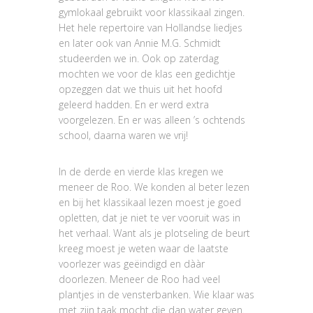
gymlokaal gebruikt voor klassikaal zingen.
Het hele repertoire van Hollandse liedjes
en later ook van Annie M.G. Schmidt
studeerden we in. Ook op zaterdag
mochten we voor de klas een gedichtje
opzeggen dat we thuis uit het hoofd
geleerd hadden. En er werd extra
voorgelezen. En er was alleen ’s ochtends
school, daarna waren we vrij!
In de derde en vierde klas kregen we
meneer de Roo. We konden al beter lezen
en bij het klassikaal lezen moest je goed
opletten, dat je niet te ver vooruit was in
het verhaal. Want als je plotseling de beurt
kreeg moest je weten waar de laatste
voorlezer was geëindigd en dààr
doorlezen. Meneer de Roo had veel
plantjes in de vensterbanken. Wie klaar was
met zijn taak mocht die dan water geven.