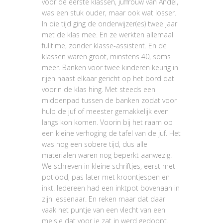
voor de eerste klassen, juffrouw van Andel,
was een stuk ouder, maar ook wat losser.
In die tijd ging de onderwijzer(es) twee jaar
met de klas mee. En ze werkten allemaal
fulltime, zonder klasse-assistent. En de
klassen waren groot, minstens 40, soms
meer. Banken voor twee kinderen keurig in
rijen naast elkaar gericht op het bord dat
voorin de klas hing. Met steeds een
middenpad tussen de banken zodat voor
hulp de juf of meester gemakkelijk even
langs kon komen. Voorin bij het raam op
een kleine verhoging de tafel van de juf. Het
was nog een sobere tijd, dus alle
materialen waren nog beperkt aanwezig.
We schreven in kleine schriftjes, eerst met
potlood, pas later met kroontjespen en
inkt. Iedereen had een inktpot bovenaan in
zijn lessenaar. En reken maar dat daar
vaak het puntje van een vlecht van een
meisje dat voor je zat in werd gedoopt.