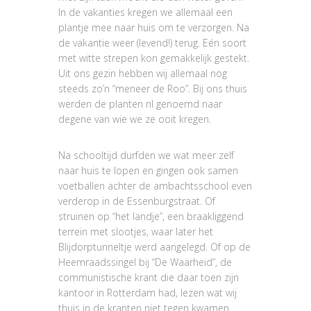
In de vakanties kregen we allemaal een
plantje mee naar huis om te verzorgen. Na
de vakantie weer (levend!) terug. Eén soort
met witte strepen kon gemakkelijk gestekt.
Uit ons gezin hebben wij allemaal nog
steeds zo’n “meneer de Roo”. Bij ons thuis
werden de planten nl genoemd naar
degene van wie we ze ooit kregen.
Na schooltijd durfden we wat meer zelf
naar huis te lopen en gingen ook samen
voetballen achter de ambachtsschool even
verderop in de Essenburgstraat. Of
struinen op “het landje”, een braakliggend
terrein met slootjes, waar later het
Blijdorptunneltje werd aangelegd. Of op de
Heemraadssingel bij “De Waarheid”, de
communistische krant die daar toen zijn
kantoor in Rotterdam had, lezen wat wij
thuis in de kranten niet tegen kwamen.