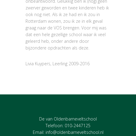
onbeantwoord. Gelukkig ben ik (nog) geen
zwerver geworden en twee kinderen heb ik
ook nog niet. Als ik ze had en ik zou in
Rotterdam wonen, zou ik ze in elk geval
graag naar de VOS brengen. Voor mij was
dat een hele gezellige school waar ik veel
geleerd heb, onder andere door
bijzondere opdrachten als deze.
Livia Kuypers, Leerling 2009-2016
De van Oldenbarneveltschool
Telefoon: 010-2447125
Email:
info@oldenbarneveltschool.nl