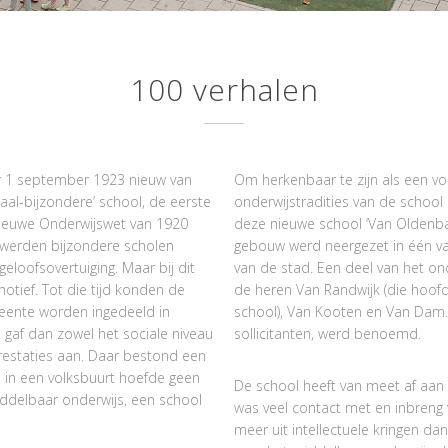
100 verhalen
r 1 september 1923 nieuw van
Om herkenbaar te zijn als een vo
al-bijzondere’ school, de eerste
onderwijstradities van de school
nieuwe Onderwijswet van 1920
deze nieuwe school ‘Van Oldenb
werden bijzondere scholen
gebouw werd neergezet in één v
eloofsovertuiging. Maar bij dit
van de stad. Een deel van het on
tief. Tot die tijd konden de
de heren Van Randwijk (die hoof
eente worden ingedeeld in
school), Van Kooten en Van Dam.
t gaf dan zowel het sociale niveau
sollicitanten, werd benoemd.
restaties aan. Daar bestond een
 in een volksbuurt hoefde geen
De school heeft van meet af aan 
iddelbaar onderwijs, een school
was veel contact met en inbreng
meer uit intellectuele kringen da