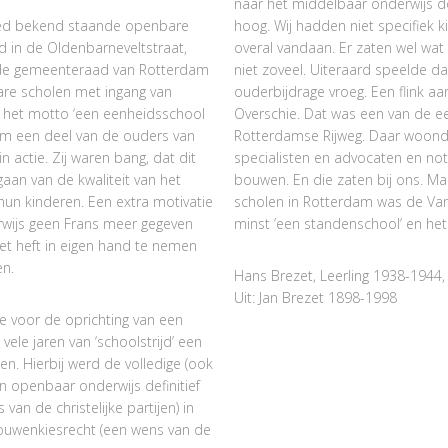
naar het middelbaar onderwijs d
goed bekend staande openbare
hoog. Wij hadden niet specifiek 
d in de Oldenbarneveltstraat,
overal vandaan. Er zaten wel wa
n de gemeenteraad van Rotterdam
niet zoveel. Uiteraard speelde d
are scholen met ingang van
ouderbijdrage vroeg. Een flink aan
 het motto ‘een eenheidsschool
Overschie. Dat was een van de ee
kwam een deel van de ouders van
Rotterdamse Rijweg. Daar woond
n actie. Zij waren bang, dat dit
specialisten en advocaten en nota
aan van de kwaliteit van het
bouwen. En die zaten bij ons. Ma
hun kinderen. Een extra motivatie
scholen in Rotterdam was de Van
rwijs geen Frans meer gegeven
minst ’een standenschool’ en he
t heft in eigen hand te nemen
en.
Hans Brezet, Leerling 1938-1944
Uit: Jan Brezet 1898-1998
e voor de oprichting van een
vele jaren van ‘schoolstrijd’ een
n. Hierbij werd de volledige (ook
 en openbaar onderwijs definitief
an de christelijke partijen) in
ouwenkiesrecht (een wens van de