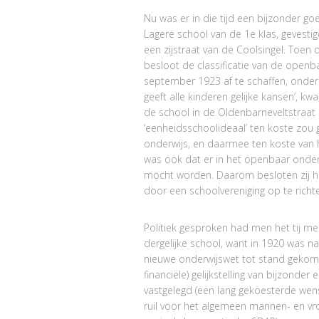
Nu was er in die tijd een bijzonder 
Lagere school van de 1e klas, gevestig
een zijstraat van de Coolsingel. Toe
besloot de classificatie van de openb
september 1923 af te schaffen, onder
geeft alle kinderen gelijke kansen’, 
de school in de Oldenbarneveltstraat i
‘eenheidsschoolideaal’ ten koste zou g
onderwijs, en daarmee ten koste van 
was ook dat er in het openbaar onde
mocht worden. Daarom besloten zij he
door een schoolvereniging op te richt
Politiek gesproken had men het tij me
dergelijke school, want in 1920 was na 
nieuwe onderwijswet tot stand gekome
financiële) gelijkstelling van bijzonder
vastgelegd (een lang gekoesterde wens v
ruil voor het algemeen mannen- en vr