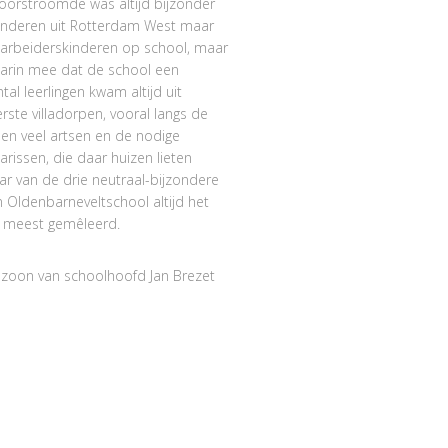
oorstroomde was altijd bijzonder
kinderen uit Rotterdam West maar
t arbeiderskinderen op school, maar
aarin mee dat de school een
tal leerlingen kwam altijd uit
rste villadorpen, vooral langs de
en veel artsen en de nodige
rissen, die daar huizen lieten
ar van de drie neutraal-bijzondere
 Oldenbarneveltschool altijd het
t meest gemêleerd.
, zoon van schoolhoofd Jan Brezet