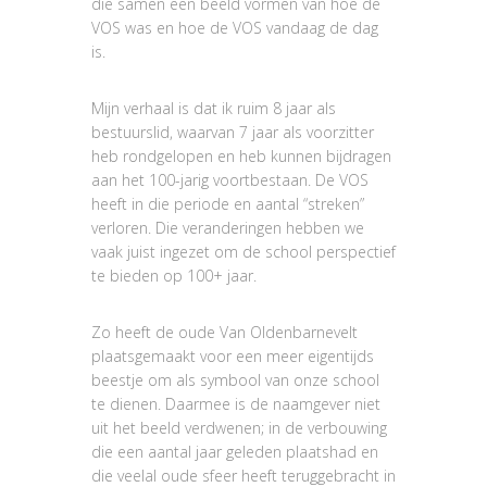
die samen een beeld vormen van hoe de
VOS was en hoe de VOS vandaag de dag
is.
Mijn verhaal is dat ik ruim 8 jaar als
bestuurslid, waarvan 7 jaar als voorzitter
heb rondgelopen en heb kunnen bijdragen
aan het 100-jarig voortbestaan. De VOS
heeft in die periode en aantal “streken”
verloren. Die veranderingen hebben we
vaak juist ingezet om de school perspectief
te bieden op 100+ jaar.
Zo heeft de oude Van Oldenbarnevelt
plaatsgemaakt voor een meer eigentijds
beestje om als symbool van onze school
te dienen. Daarmee is de naamgever niet
uit het beeld verdwenen; in de verbouwing
die een aantal jaar geleden plaatshad en
die veelal oude sfeer heeft teruggebracht in