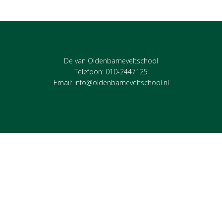
De van Oldenbarneveltschool
Telefoon: 010-2447125
Email:
info@oldenbarneveltschool.nl