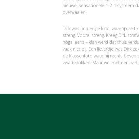
nieuwe, sensationele 4-2-4 systeem 
overwaaien.
Dirk was hun enige kind, waarop ze tr
streng. Vooral streng. Kreeg Dirk str
nogal eens – dan werd dat thuis verd
vaak niet bij. Een lieverdje was Dirk zek
de klassenfoto waar hij rechts boven s
zwarte lokken. Maar wel met een hart