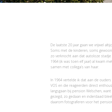
De laatste 20 jaar gaan we vrijwel alti
Soms met de kinderen, soms gewoon m
zo verknocht aan dat autoloze stadje 
1964 (ik was toen elf jaar) al kwam me
samen met collega’s van haar.
In 1964 vertelde ik dat aan de ouders
VOS en die reageerden direct enthousi
langsgaan bij pension Welschen, want d
gezegd, zo gedaan en inderdaad bleek 
daarom fotograferen voor het pensio