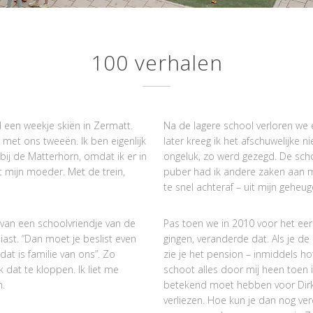
100 verhalen
jd een weekje skiën in Zermatt.
Na de lagere school verloren we e
et ons tweeën. Ik ben eigenlijk
later kreeg ik het afschuwelijke n
bij de Matterhorn, omdat ik er in
ongeluk, zo werd gezegd. De sch
t mijn moeder. Met de trein,
puber had ik andere zaken aan m
te snel achteraf – uit mijn geheug
 van een schoolvriendje van de
Pas toen we in 2010 voor het ee
ast. “Dan moet je beslist even
gingen, veranderde dat. Als je 
at is familie van ons”. Zo
zie je het pension – inmiddels ho
dat te kloppen. Ik liet me
schoot alles door mij heen toen 
n.
betekend moet hebben voor Dirk
verliezen. Hoe kun je dan nog ve