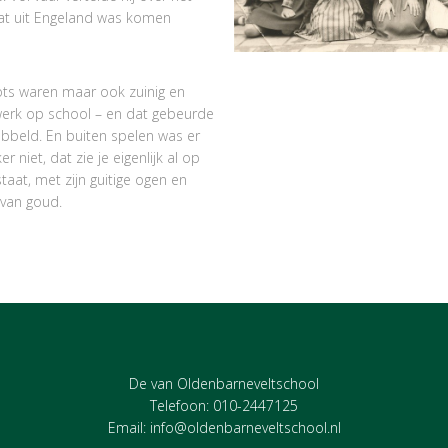
dat uit Engeland was komen
ots waren maar ook zuinig en
afwerk op school – en dat gebeurde
ubbeld. En buiten spelen was er
er niet, dat zie je eigenlijk al op
taat, met zijn guitige ogen en
 van goud.
De van Oldenbarneveltschool
Telefoon: 010-2447125
Email:
info@oldenbarneveltschool.nl