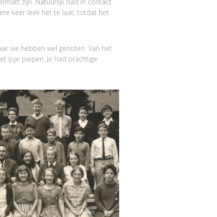
matt zijn. Natuurlijk had in contact
 keer leek het te laat, totdat het
 Maar we hebben wel genoten. Van het
t ijsje piepen. Je had prachtige