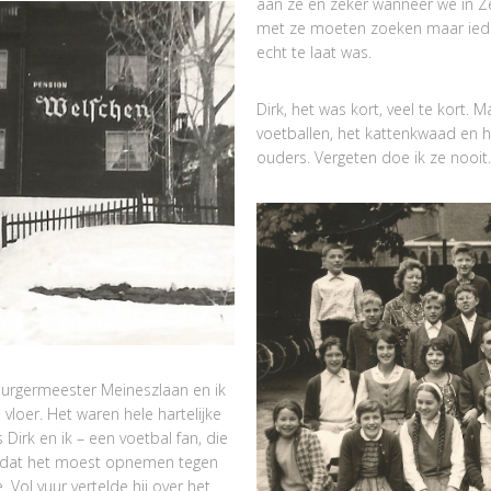
aan ze en zeker wanneer we in Zer
met ze moeten zoeken maar iedere
echt te laat was.
Dirk, het was kort, veel te kort.
voetballen, het kattenkwaad en he
ouders. Vergeten doe ik ze nooit.
Burgermeester Meineszlaan en ik
vloer. Het waren hele hartelijke
Dirk en ik – een voetbal fan, die
m dat het moest opnemen tegen
e. Vol vuur vertelde hij over het