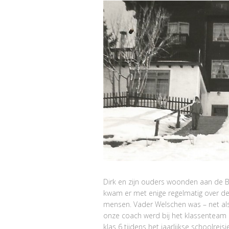
Dirk en zijn ouders woonden aan de 
kwam er met enige regelmatig over de 
mensen. Vader Welschen was – net als 
onze coach werd bij het klassentea
klas 6 tijdens het jaarlijkse schoolreisj