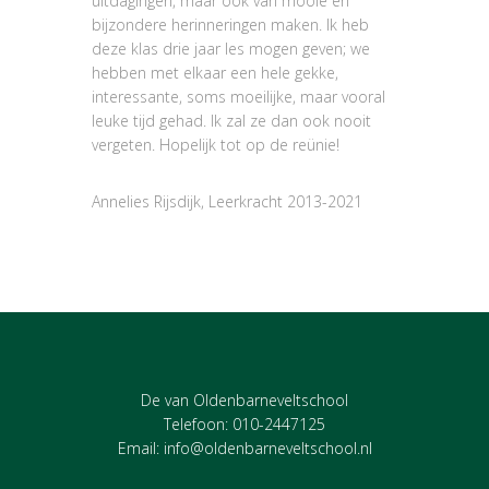
uitdagingen, maar ook van mooie en
bijzondere herinneringen maken. Ik heb
deze klas drie jaar les mogen geven; we
hebben met elkaar een hele gekke,
interessante, soms moeilijke, maar vooral
leuke tijd gehad. Ik zal ze dan ook nooit
vergeten. Hopelijk tot op de reünie!
Annelies Rijsdijk, Leerkracht 2013-2021
De van Oldenbarneveltschool
Telefoon: 010-2447125
Email:
info@oldenbarneveltschool.nl