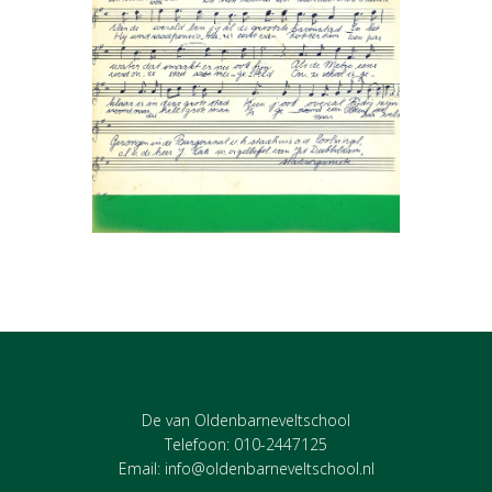
De van Oldenbarneveltschool
Telefoon: 010-2447125
Email:
info@oldenbarneveltschool.nl