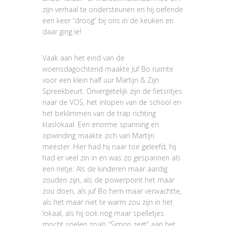
zijn verhaal te ondersteunen en hij oefende
een keer “droog” bij ons in de keuken en
daar ging ie!
Vaak aan het eind van de
woensdagochtend maakte Juf Bo ruimte
voor een klein half uur Martijn & Zijn
Spreekbeurt. Onvergetelijk zijn de fietsritjes
naar de VOS, het inlopen van de school en
het beklimmen van de trap richting
klaslokaal. Een enorme spanning en
opwinding maakte zich van Martijn
meester. Hier had hij naar toe geleefd, hij
had er veel zin in en was zo gespannen als
een rietje. Als de kinderen maar aardig
zouden zijn, als de powerpoint het maar
zou doen, als juf Bo hem maar verwachtte,
als het maar niet te warm zou zijn in het
lokaal, als hij ook nog maar spelletjes
mocht spelen zoals “Simon zegt” aan het