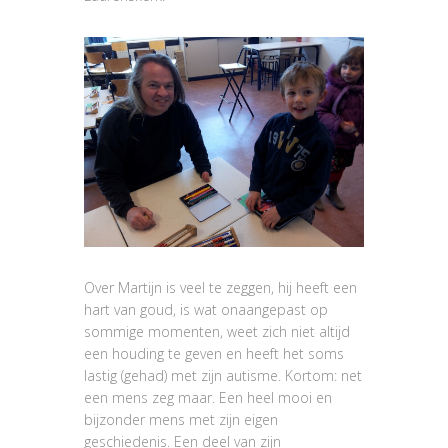
Over Martijn is veel te zeggen, hij heeft een
hart van goud, is wat onaangepast op
sommige momenten, weet zich niet altijd
een houding te geven en heeft het soms
lastig (gehad) met zijn autisme. Kortom: net
een mens zeg maar. Een heel mooi en
bijzonder mens met zijn eigen
geschiedenis. Een deel van zijn