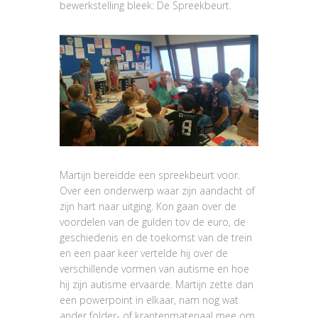
bewerkstelling bleek: De Spreekbeurt.
Martijn bereidde een spreekbeurt voor.
Over een onderwerp waar zijn aandacht of
zijn hart naar uitging. Kon gaan over de
voordelen van de gulden tov de euro, de
geschiedenis en de toekomst van de trein
en een paar keer vertelde hij over de
verschillende vormen van autisme en hoe
hij zijn autisme ervaarde. Martijn zette dan
een powerpoint in elkaar, nam nog wat
ander folder- of krantenmateriaal mee om