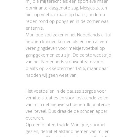
mij die mij terecht als een sportieve maar
dominante klasgenote zag. Meisjes zaten
niet op voetbal maar op ballet, anderen
reden rond op pony’s en in de zomer was
er tennis.
Monique zou zeker in het Nederlands elftal
hebben kunnen komen als er toen al een
verenigingsleven voor meisjesvoetbal op
gang gekomen zou zijn. De eerste wedstrijd
van het Nederlands vrouwenteam vond
plaats op 23 september 1956, maar daar
hadden wij geen weet van.
Het voetballen in de pauzes zorgde voor
verhitte situaties en voor loslatende zolen
van mijn net nieuwe schoenen. Ik punterde
veel teveel. Dus draaide de schoenlapper
overuren.
Op een ochtend wilde Monique, sportief
gezien, definitief afstand nemen van mij en