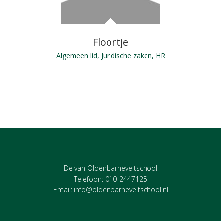
Floortje
Algemeen lid, Juridische zaken, HR
De van Oldenbarneveltschool
Telefoon: 010-2447125
Email:
info@oldenbarneveltschool.nl