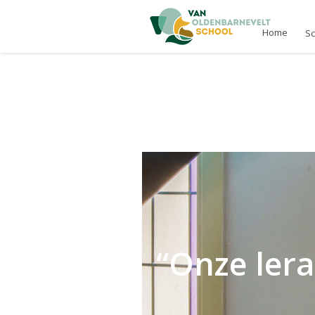
Home
S
“Onze lera