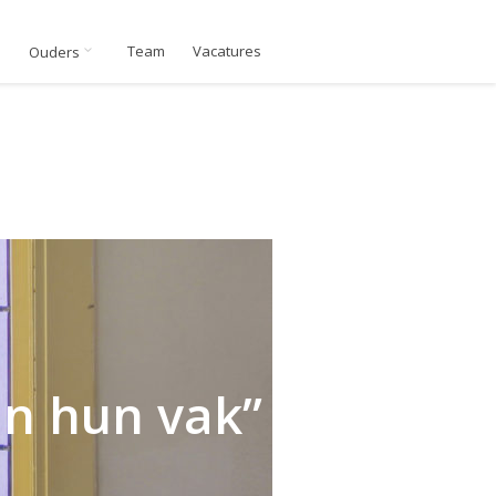
n
Team
Vacatures
Ouders
 in hun vak”