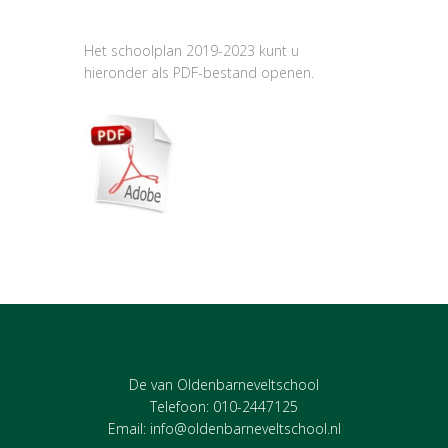
Het schoolplan 2019-2023 kunt u
hieronder als PDF-bestand openen.
De van Oldenbarneveltschool
Telefoon: 010-2447125
Email:
info@oldenbarneveltschool.nl